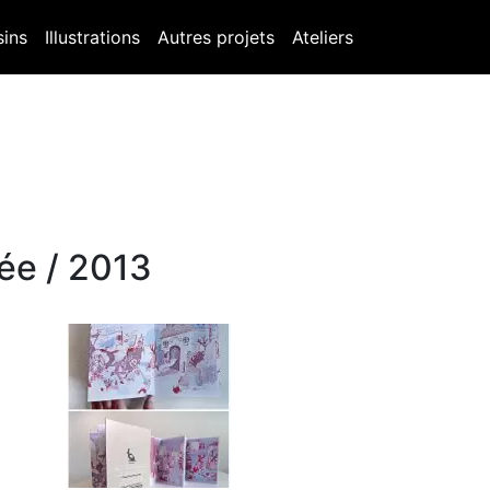
sins
Illustrations
Autres projets
Ateliers
iée / 2013